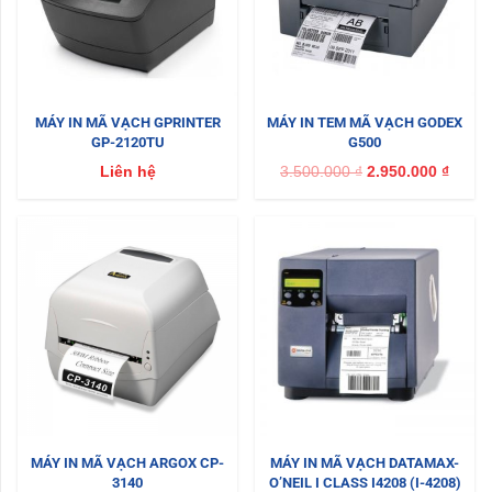
MÁY IN MÃ VẠCH GPRINTER
MÁY IN TEM MÃ VẠCH GODEX
GP-2120TU
G500
Liên hệ
3.500.000
₫
2.950.000
₫
MÁY IN MÃ VẠCH ARGOX CP-
MÁY IN MÃ VẠCH DATAMAX-
3140
O’NEIL I CLASS I4208 (I-4208)