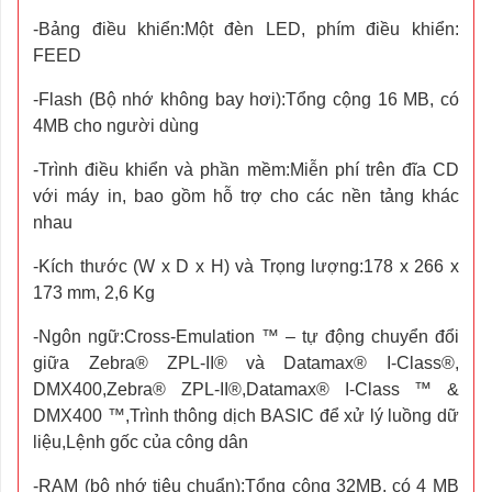
-Bảng điều khiển:Một đèn LED, phím điều khiển:
FEED
-Flash (Bộ nhớ không bay hơi):Tổng cộng 16 MB, có
4MB cho người dùng
-Trình điều khiển và phần mềm:Miễn phí trên đĩa CD
với máy in, bao gồm hỗ trợ cho các nền tảng khác
nhau
-Kích thước (W x D x H) và Trọng lượng:178 x 266 x
173 mm, 2,6 Kg
-Ngôn ngữ:Cross-Emulation ™ – tự động chuyển đổi
giữa Zebra® ZPL-II® và Datamax® I-Class®,
DMX400,Zebra® ZPL-II®,Datamax® I-Class ™ &
DMX400 ™,Trình thông dịch BASIC để xử lý luồng dữ
liệu,Lệnh gốc của công dân
-RAM (bộ nhớ tiêu chuẩn):Tổng cộng 32MB, có 4 MB