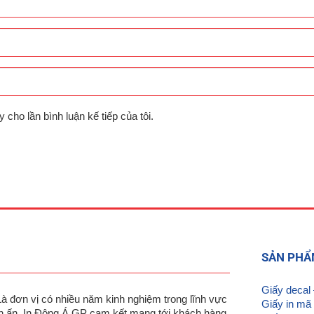
y cho lần bình luận kế tiếp của tôi.
SẢN PH
Giấy decal
Là đơn vị có nhiều năm kinh nghiệm trong lĩnh vực
Giấy in mã
in ấn, In Đông Á GP cam kết mang tới khách hàng