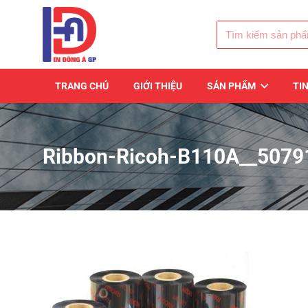
TRANG CHỦ
GIỚI THIỆU
SẢN PHẨM
TI
Ribbon-Ricoh-B110A__507