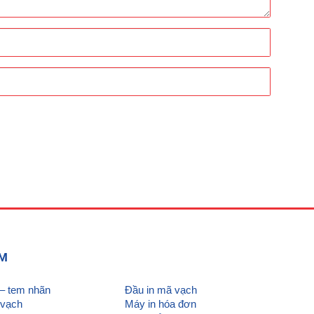
ẨM
 – tem nhãn
Đầu in mã vạch
 vạch
Máy in hóa đơn