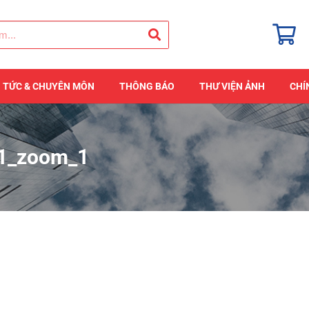
N TỨC & CHUYÊN MÔN
THÔNG BÁO
THƯ VIỆN ẢNH
CHÍ
91_zoom_1