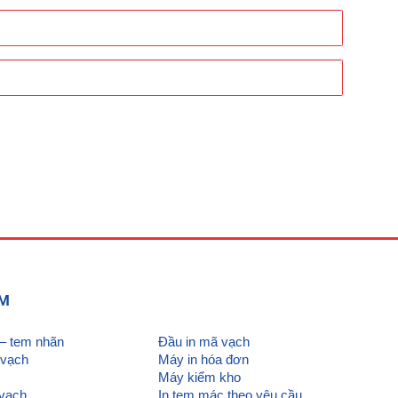
ẨM
 – tem nhãn
Đầu in mã vạch
 vạch
Máy in hóa đơn
Máy kiểm kho
vạch
In tem mác theo yêu cầu