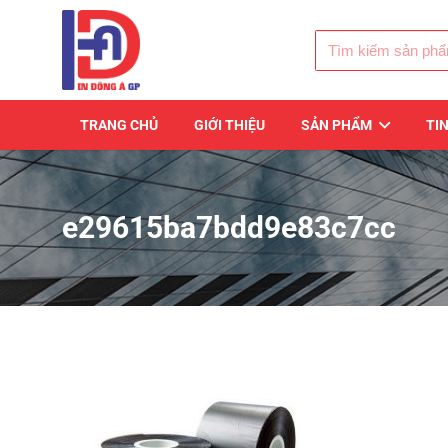
TRANG CHỦ
GIỚI THIỆU
SẢN PHẨM
TI
e29615ba7bdd9e83c7cc