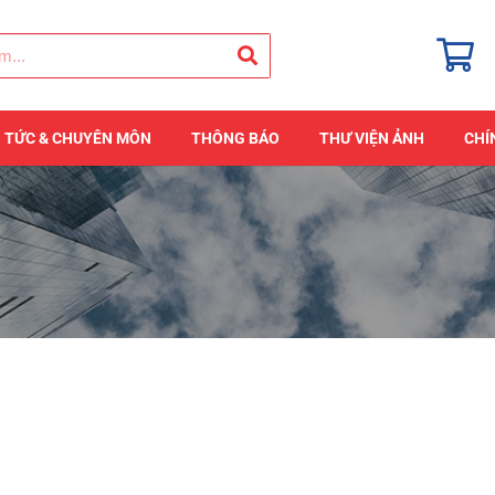
N TỨC & CHUYÊN MÔN
THÔNG BÁO
THƯ VIỆN ẢNH
CHÍ